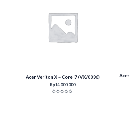
Acer 
Acer Veriton X – Core i7 (VX/0036)
Rp
14.000.000
Rated
0
out
of
5