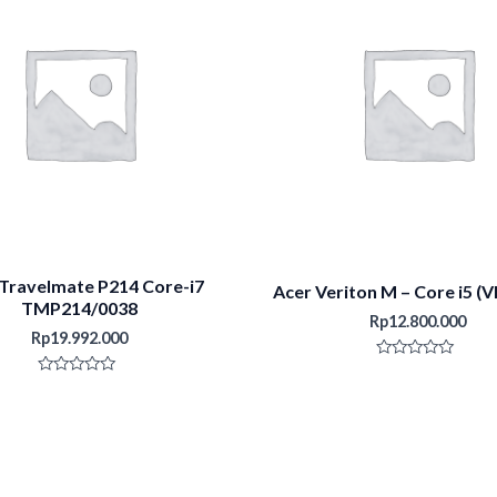
Travelmate P214 Core-i7
Acer Veriton M – Core i5 (
TMP214/0038
Rp
12.800.000
Rp
19.992.000
Rated
0
Rated
out
0
of
out
5
of
5