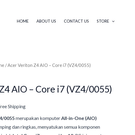
HOME
ABOUT US
CONTACT US
STORE
One
/ Acer Veriton Z4 AIO – Core i7 (VZ4/0055)
 Z4 AIO – Core i7 (VZ4/0055)
Free Shipping
Z4/0055
merupakan komputer
All-in-One (AIO)
mping dan ringkas, menyatukan semua komponen