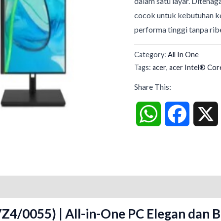
dalam satu layar. Ditenag
cocok untuk kebutuhan ke
performa tinggi tanpa rib
Category:
All In One
Tags:
acer
,
acer Intel® Cor
Share This:
WhatsApp
Faceboo
VZ4/0055) | All-in-One PC Elegan dan 