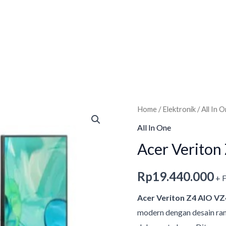
Home
/
Elektronik
/
All In 
All In One
Acer Veriton
Rp
19.440.000
+ 
Acer Veriton Z4 AIO V
modern dengan desain ra