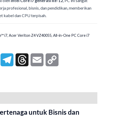
ai oleh
Intel Core i7 generasi ke-12
, PC ini sangat
rja profesional, bisnis, dan pendidikan, memberikan
et kabel dan CPU terpisah.
e™ i7
,
Acer Veriton Z4 VZ40055
,
All-in-One PC Core i7
k
X
Telegram
Threads
Email
Copy
Link
Bertenaga untuk Bisnis dan