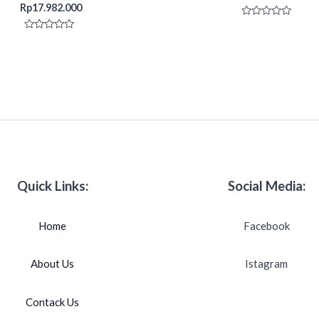
Rp
17.982.000
Rated
0
Rated
out
0
of
out
5
of
5
Quick Links:
Social Media:
Home
Facebook
About Us
Istagram
Contack Us