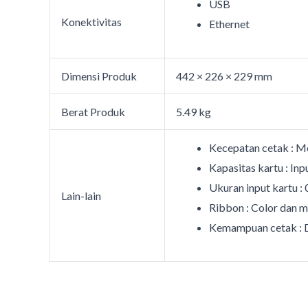
USB
Konektivitas
Ethernet
Dimensi Produk
442 × 226 × 229 mm
Berat Produk
5.49 kg
Kecepatan cetak : Me
Kapasitas kartu : In
Ukuran input kartu :
Lain-lain
Ribbon : Color dan
Kemampuan cetak : 