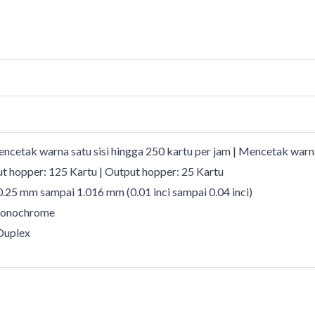
ncetak warna satu sisi hingga 250 kartu per jam | Mencetak warna
put hopper: 125 Kartu | Output hopper: 25 Kartu
 0.25 mm sampai 1.016 mm (0.01 inci sampai 0.04 inci)
 monochrome
Duplex