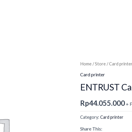
Home
/
Store
/
Card printe
Card printer
ENTRUST Car
Rp
44.055.000
+ 
Category:
Card printer
Share This: