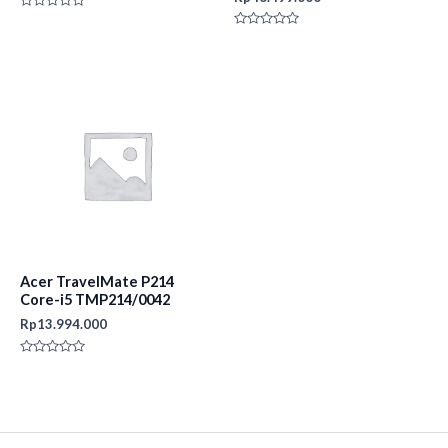
Rated
0
Rated
out
0
of
out
5
of
5
Acer TravelMate P214
Core-i5 TMP214/0042
Rp
13.994.000
Rated
0
out
of
5