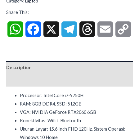
Category:
Laptop
Share This:
WhatsApp
Facebook
X
Telegram
Threads
Email
Co
Lin
Description
Reviews (0)
Processor: Intel Core i7-9750H
RAM: 8GB DDR4, SSD: 512GB
VGA: NVIDIA GeForce RTX2060 6GB
Konektivitas: Wifi + Bluetooth
Ukuran Layar: 15.6 Inch FHD 120Hz, Sistem Operasi:
Windows 10 Home